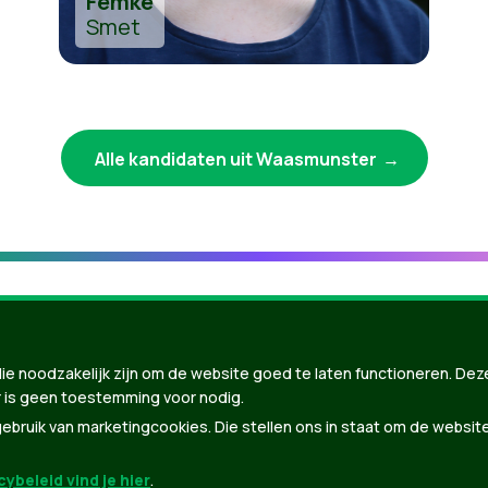
Femke
Smet
Alle kandidaten uit Waasmunster
ie noodzakelijk zijn om de website goed te laten functioneren. Dez
 is geen toestemming voor nodig.
bruik van marketingcookies. Die stellen ons in staat om de websit
ybeleid vind je hier
.
nBuilder
| Gebouwd door
Tectonica