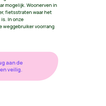
ar mogelijk. Woonerven in
r, fietsstraten waar het
 is. In onze
 weggebruiker voorrang
ug aan de
n veilig.