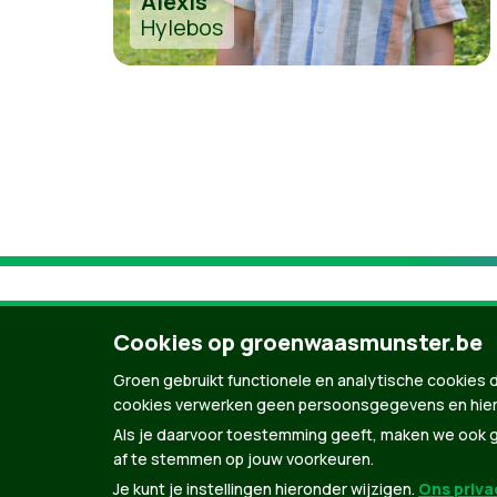
Alexis
Hylebos
Cookies op groenwaasmunster.be
Groen gebruikt functionele en analytische cookies d
cookies verwerken geen persoonsgegevens en hier
Als je daarvoor toestemming geeft, maken we ook ge
af te stemmen op jouw voorkeuren.
Je kunt je instellingen hieronder wijzigen.
Ons privac
© Copyright Groen 2026 | Gemaakt met
Natio