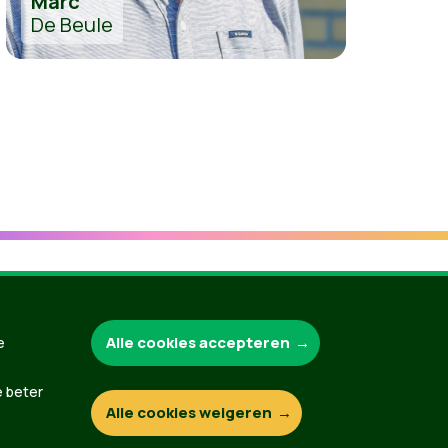
Marc
De Beule
Groen.be
Alle cookies accepteren
e
e beter
Alle cookies weigeren
Contact
Privacybeleid