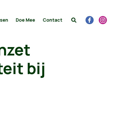
sen
Doe Mee
Contact
nzet
eit bij