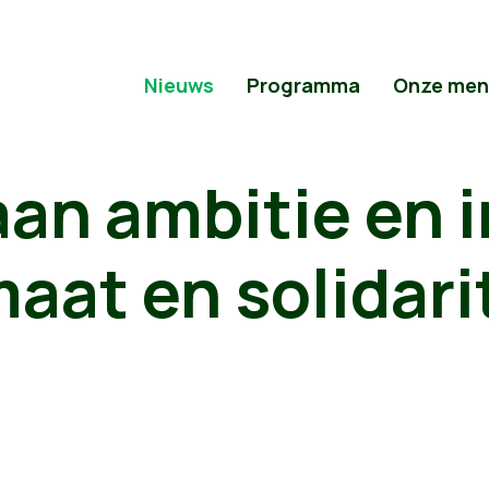
Nieuws
Programma
Onze men
an ambitie en i
aat en solidarit