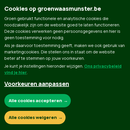
Cookies op groenwaasmunster.be
Groen gebruikt functionele en analytische cookies die
Groen.be
noodzakelijk zijn om de website goed te laten functioneren.
Deze cookies verwerken geen persoonsgegevens en hier is
geen toestemming voor nodig.
Contact
Privacybeleid
Als je daarvoor toestemming geeft, maken we ook gebruik van
marketingcookies. Die stellen ons in staat om de website
© Copyright Groen 2026 | Gemaakt met
NationBuilder
| Gebouwd door
Tectonica
beter af te stemmen op jouw voorkeuren.
Je kunt je instellingen hieronder wijzigen.
Ons privacybeleid
vind je hier
.
Voorkeuren aanpassen
Noodzakelijke cookies:
Alle cookies accepteren
Functionele en analytische cookies:
Alle cookies weigeren